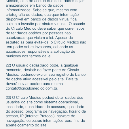
Médico, está de acordo que seus dados sejam
armazenados em banco de dados
informatizados. Sabe-se que, mesmo com
criptografia de dados, qualquer informação
disponível em banco de dados virtual fica
sujeita a invasão por piratas virtuais. O usuário
do Círculo Médico deve saber que corre riscos
de ter dados obtidos por pessoas não
autorizadas que violam a lei. Apesar de
estratégias para evita-los, o Círculo Médico não
tem poder sobre invasores, cabendo às
autoridades responsáveis a aplicação de
punições nos termos da lei.
22) O usuário cadastrado pode, a qualquer
momento, desistir de fazer parte do Círculo
Médico, podendo excluir seu registro do banco
de dados ativo acessível pelo site. Para tal
deverá enviar pedido para o e-mail:
contato@circulomedico.com.br
.
23) O Círculo Médico poderá obter dados dos
usuários do site como sistema operacional,
localidade, quantidade de acessos, qualidade
do acesso, programa de navegação, horário de
acesso, IP (Internet Protocol), harware de
navegação, ou outras informações para fins de
aperfeiçoamento do site.