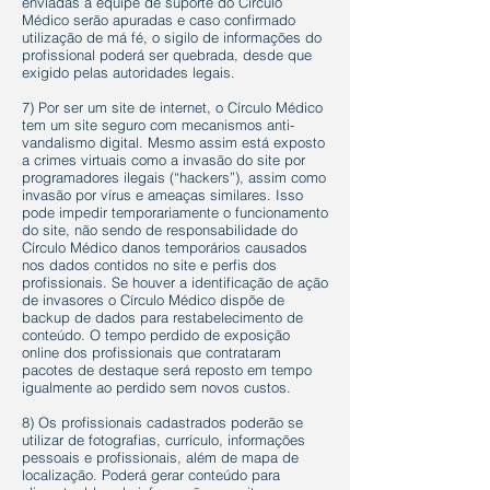
enviadas à equipe de suporte do Círculo
Médico serão apuradas e caso confirmado
utilização de má fé, o sigilo de informações do
profissional poderá ser quebrada, desde que
exigido pelas autoridades legais.
7) Por ser um site de internet, o Círculo Médico
tem um site seguro com mecanismos anti-
vandalismo digital. Mesmo assim está exposto
a crimes virtuais como a invasão do site por
programadores ilegais (“hackers”), assim como
invasão por vírus e ameaças similares. Isso
pode impedir temporariamente o funcionamento
do site, não sendo de responsabilidade do
Círculo Médico danos temporários causados
nos dados contidos no site e perfis dos
profissionais. Se houver a identificação de ação
de invasores o Círculo Médico dispõe de
backup de dados para restabelecimento de
conteúdo. O tempo perdido de exposição
online dos profissionais que contrataram
pacotes de destaque será reposto em tempo
igualmente ao perdido sem novos custos.
8) Os profissionais cadastrados poderão se
utilizar de fotografias, currículo, informações
pessoais e profissionais, além de mapa de
localização. Poderá gerar conteúdo para