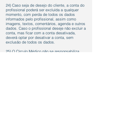
24) Caso seja de desejo do cliente, a conta do
profissional poderá ser excluída a qualquer
momento, com perda de todos os dados
informados pelo profissional, assim como
imagens, textos, comentários, agenda e outros
dados. Caso o profissional deseje não excluir a
conta, mas ficar com a conta desativada,
deverá optar por desativar a conta, sem
exclusão de todos os dados.
25) O Círculo Médico não se responsabiliza
pela qualidade de serviço prestado pelos
profissionais nele cadastrado, assim como não
se responsabiliza caso pessoas estejam
utilizando o site de má fé com informações
caluniosas, mesmo que isso gere prejuízo ao
usuário ou outros profissionais. O Círculo
Médico consiste em site de comunicação, e
não se responsabiliza pela qualidade do
atendimento dos profissionais. Os profissionais
assumem toda a responsabilidade na
veracidade da informação apresentado, e
também da qualidade do seu atendimento
como profissional da área da saúde. O Círculo
Médico está aberto para denúncias através do
e-mail:
contato@circulomedico.com.br
. Caso
seja identificado usuário de má fé ou fazendo